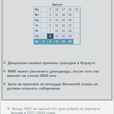
Август
Пн
3
10
17
24
31
Вт
4
11
18
25
Ср
5
12
19
26
Чт
6
13
20
27
Пт
7
14
21
28
Сб
1
8
15
22
29
Вс
2
9
16
23
30
Дворкович назвал причины трагедии в Воркуте
ММК может увеличить дивиденды, после того как
накопит на счетах $500 млн
Цена на парковке на площади Воинской славы не
должна огорчать хабаровчан
Фонду ОМС не хватает 0,5 трлн рублей на зарплаты
врачам в 2017–2019 годах