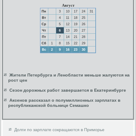
Август
Пн
3
10
17
24
31
Вт
4
11
18
25
Ср
5
12
19
26
Чт
6
13
20
27
Пт
7
14
21
28
Сб
1
8
15
22
29
Вс
2
9
16
23
30
Жители Петербурга и Ленобласти меньше жалуются на
рост цен
Сезон дорожных работ завершается в Екатеринбурге
Аксенов рассказал о полумиллионных зарплатах в
республиканской больнице Семашко
Долги по зарплате сокращаются в Приморье