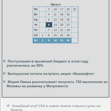
Август
Пн
3
10
17
24
31
Вт
4
11
18
25
Ср
5
12
19
26
Чт
6
13
20
27
Пт
7
14
21
28
Сб
1
8
15
22
29
Вс
2
9
16
23
30
Поступления в крымский бюджет в этом году
увеличились на 35%
Белоруссия хотела получить акции «Башнефти»
Мэрия Омска рассчитывает получить 730 миллионов из
Москвы на развязку у Метромоста
Хоккейный клуб СКА в новом сезоне повысил цены на
билеты