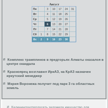
Август
Пн
3
10
17
24
31
Вт
4
11
18
25
Ср
5
12
19
26
Чт
6
13
20
27
Пт
7
14
21
28
Сб
1
8
15
22
29
Вс
2
9
16
23
30
Комплекс трамплинов в предгорьях Алматы оказался в
центре скандала
Красноярец возглавил ИркАЗ, на КрАЗ назначен
иркутский менеджер
Мэрия Воронежа получит под парк 3 га областных
земель
Калининградтеплосеть заложила имущество для