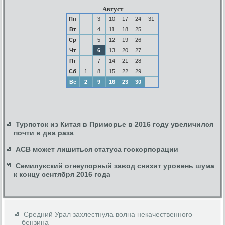
Август
Пн
3
10
17
24
31
Вт
4
11
18
25
Ср
5
12
19
26
Чт
6
13
20
27
Пт
7
14
21
28
Сб
1
8
15
22
29
Вс
2
9
16
23
30
Турпоток из Китая в Приморье в 2016 году увеличился
почти в два раза
АСВ может лишиться статуса госкорпорации
Семилукский огнеупорный завод снизит уровень шума
к концу сентября 2016 года
Средний Урал захлестнула волна некачественного
бензина