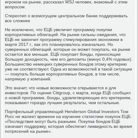
игроком на рынке, рассказал WSJ человек, знакомый с этим
вопросом.
Стереотип о всемогущем центральном банке поддерживать
все сложнее
Не исключено, что ЕЦБ увеличит программу покупки
корпоративных облигаций. На рынке сильны ожидания, что
ЕЦБ не закончит программу стимулирования экономики в
марте 2017 г., как это планировалось изначально. Но
суверенных облигаций, которые он может покупать, на рынке
остается все меньше. ЕЦБ покупает бонды, приносящие
большую доходность, чем его депозиты (минус 0,4% годовых).
Большинство немецких суверенных бондов этому критерию
уже не соответствуют. Одна из возможностей в такой ситуации
— покупать больше корпоративных бондов, в том числе,
напрямую у компаний.
Это значит, что новые возможности открываются и для
инвесторов. По оценке Citigroup, с марта, когда ЕЦБ сообщил
о новой программе, бонды, удовлетворяющие его критериям,
показывают гораздо лучшие результаты, чем остальные.
Портфельный управляющий Henderson Global Investors Том
Росс не жалеет времени на изучение статистики покупок ЕЦБ:
«Последствия могут быть разными. Покупка бондов ЕЦБ
означает поддержку, которая обеспечит ликвидность во время
потрясений на рынке».