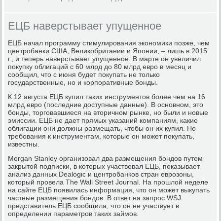
ЕЦБ наверстывает упущенное
ЕЦБ начал программу стимулирования экономики позже, чем
центробанки США, Великобритании и Японии, – лишь в 2015
г., и теперь наверстывает упущенное. В марте он увеличил
покупку облигаций с 60 млрд до 80 млрд евро в месяц и
сообщил, что с июня будет покупать не только
государственные, но и корпоративные бонды.
К 12 августа ЕЦБ купил таких инструментов более чем на 16
млрд евро (последние доступные данные). В основном, это
бонды, торговавшиеся на вторичном рынке, но были и новые
эмиссии. ЕЦБ не дает прямых указаний компаниям, какие
облигации они должны размещать, чтобы он их купил. Но
требования к инструментам, которые он может покупать,
известны.
Morgan Stanley организовал два размещения бондов путем
закрытой подписки, в которых участвовал ЕЦБ, показывает
анализ данных Dealogic и центробанков стран еврозоны,
который провела The Wall Street Journal. На прошлой неделе
на сайте ЕЦБ появилась информация, что он может выкупать
частные размещения бондов. В ответ на запрос WSJ
представитель ЕЦБ сообщила, что он не участвует в
определении параметров таких займов.