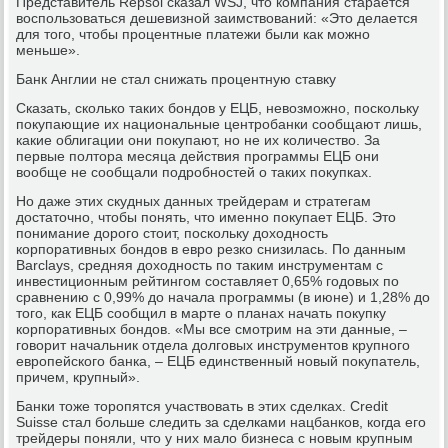
Представитель Repsol сказал WSJ, что компания старается
воспользоваться дешевизной заимствований: «Это делается
для того, чтобы процентные платежи были как можно
меньше».
Банк Англии не стал снижать процентную ставку
Сказать, сколько таких бондов у ЕЦБ, невозможно, поскольку
покупающие их национальные центробанки сообщают лишь,
какие облигации они покупают, но не их количество. За
первые полтора месяца действия программы ЕЦБ они
вообще не сообщали подробностей о таких покупках.
Но даже этих скудных данных трейдерам и стратегам
достаточно, чтобы понять, что именно покупает ЕЦБ. Это
понимание дорого стоит, поскольку доходность
корпоративных бондов в евро резко снизилась. По данным
Barclays, средняя доходность по таким инструментам с
инвестиционным рейтингом составляет 0,65% годовых по
сравнению с 0,99% до начала программы (в июне) и 1,28% до
того, как ЕЦБ сообщил в марте о планах начать покупку
корпоративных бондов. «Мы все смотрим на эти данные, –
говорит начальник отдела долговых инструментов крупного
европейского банка, – ЕЦБ единственный новый покупатель,
причем, крупный».
Банки тоже торопятся участвовать в этих сделках. Credit
Suisse стал больше следить за сделками нацбанков, когда его
трейдеры поняли, что у них мало бизнеса с новым крупным