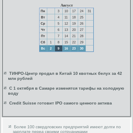
Август
Пн
3
10
17
24
31
Вт
4
11
18
25
Ср
5
12
19
26
Чт
6
13
20
27
Пт
7
14
21
28
Сб
1
8
15
22
29
Вс
2
9
16
23
30
ТИНРО-Центр продал в Китай 10 квотных белух за 42
млн рублей
С 1 октября в Самаре изменятся тарифы на холодную
воду
Credit Suisse готовит IPO самого ценного актива
Более 100 свердловских предприятий имеют долги по
зарплате перед своими сотрудниками