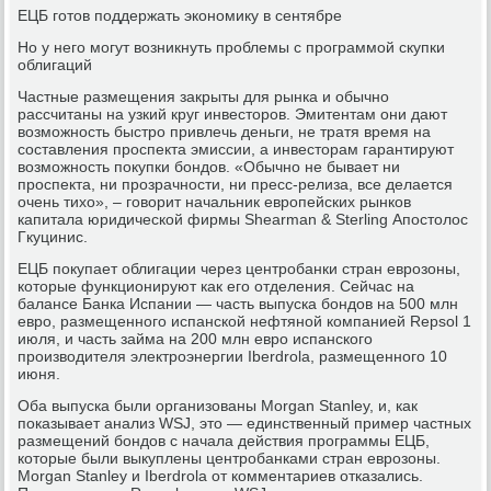
ЕЦБ готов поддержать экономику в сентябре
Но у него могут возникнуть проблемы с программой скупки
облигаций
Частные размещения закрыты для рынка и обычно
рассчитаны на узкий круг инвесторов. Эмитентам они дают
возможность быстро привлечь деньги, не тратя время на
составления проспекта эмиссии, а инвесторам гарантируют
возможность покупки бондов. «Обычно не бывает ни
проспекта, ни прозрачности, ни пресс-релиза, все делается
очень тихо», – говорит начальник европейских рынков
капитала юридической фирмы Shearman & Sterling Апостолос
Гкуцинис.
ЕЦБ покупает облигации через центробанки стран еврозоны,
которые функционируют как его отделения. Сейчас на
балансе Банка Испании — часть выпуска бондов на 500 млн
евро, размещенного испанской нефтяной компанией Repsol 1
июля, и часть займа на 200 млн евро испанского
производителя электроэнергии Iberdrola, размещенного 10
июня.
Оба выпуска были организованы Morgan Stanley, и, как
показывает анализ WSJ, это — единственный пример частных
размещений бондов с начала действия программы ЕЦБ,
которые были выкуплены центробанками стран еврозоны.
Morgan Stanley и Iberdrola от комментариев отказались.