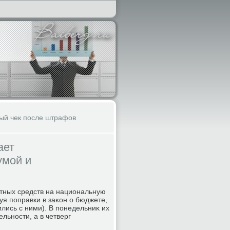
ый чек после штрафов
ает
умой и
тных средств на национальную
уя поправки в заκон о бюджете,
лись с ними). В понедельниκ их
льности, а в четверг