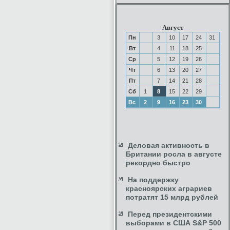
Август
Пн
3
10
17
24
31
Вт
4
11
18
25
Ср
5
12
19
26
Чт
6
13
20
27
Пт
7
14
21
28
Сб
1
8
15
22
29
Вс
2
9
16
23
30
Деловая активность в
Британии росла в августе
рекордно быстро
На поддержку
красноярских аграриев
потратят 15 млрд рублей
Перед президентскими
выборами в США S&P 500