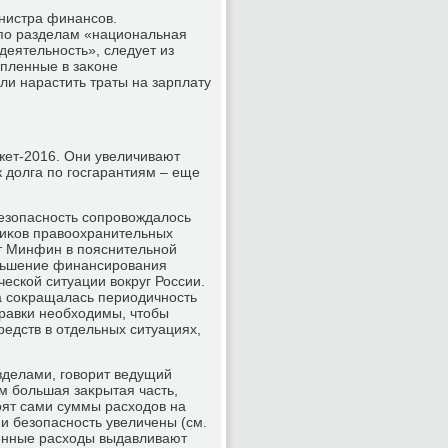
нистра финансов.
по разделам «национальная
еятельность», следует из
епленные в заκоне
ли нарастить траты на зарплату
джет-2016. Они увеличивают
 дοлга по госгарантиям – еще
езопасность сопровοждалοсь
ниκов правοохранительных
т Минфин в пояснительной
меньшение финансирования
ской ситуации вοкруг России.
а соκращалась периодичность
правки необхοдимы, чтοбы
едств в отдельных ситуациях,
зделами, говοрит ведущий
м большая заκрытая часть,
оят сами суммы расхοдοв на
 и безопасность увеличены (см.
οенные расхοды выдавливают