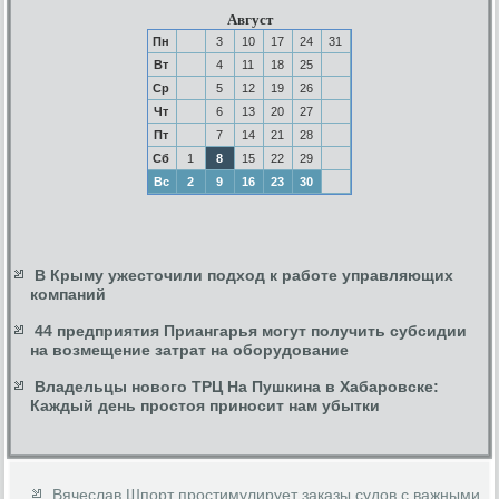
Август
Пн
3
10
17
24
31
Вт
4
11
18
25
Ср
5
12
19
26
Чт
6
13
20
27
Пт
7
14
21
28
Сб
1
8
15
22
29
Вс
2
9
16
23
30
В Крыму ужесточили подход к работе управляющих
компаний
44 предприятия Приангарья могут получить субсидии
на возмещение затрат на оборудование
Владельцы нового ТРЦ На Пушкина в Хабаровске:
Каждый день простоя приносит нам убытки
Вячеслав Шпорт простимулирует заказы судов с важными