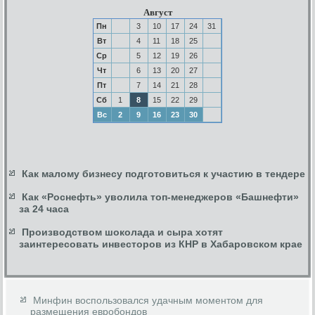
Август
Пн
3
10
17
24
31
Вт
4
11
18
25
Ср
5
12
19
26
Чт
6
13
20
27
Пт
7
14
21
28
Сб
1
8
15
22
29
Вс
2
9
16
23
30
Как малому бизнесу подготовиться к участию в тендере
Как «Роснефть» уволила топ-менеджеров «Башнефти»
за 24 часа
Производством шоколада и сыра хотят
заинтересовать инвесторов из КНР в Хабаровском крае
Минфин воспользовался удачным моментом для
размещения евробондов