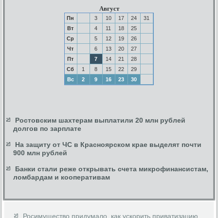
Август
Пн
3
10
17
24
31
Вт
4
11
18
25
Ср
5
12
19
26
Чт
6
13
20
27
Пт
7
14
21
28
Сб
1
8
15
22
29
Вс
2
9
16
23
30
Ростовским шахтерам выплатили 20 млн рублей
долгов по зарплате
На защиту от ЧС в Красноярском крае выделят почти
900 млн рублей
Банки стали реже открывать счета микрофинансистам,
ломбардам и кооперативам
Росимущество придумало, как ускорить приватизацию