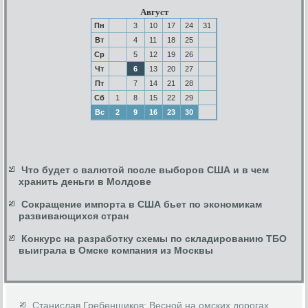
Август
Пн
3
10
17
24
31
Вт
4
11
18
25
Ср
5
12
19
26
Чт
6
13
20
27
Пт
7
14
21
28
Сб
1
8
15
22
29
Вс
2
9
16
23
30
Что будет с валютой после выборов США и в чем
хранить деньги в Молдове
Сокращение импорта в США бьет по экономикам
развивающихся стран
Конкурс на разработку схемы по складированию ТБО
выиграла в Омске компания из Москвы
Станислав Гребенщиков: Весной на омских дорогах