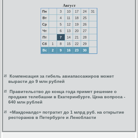
Август
Пн
3
10
17
24
31
Вт
4
11
18
25
Ср
5
12
19
26
Чт
6
13
20
27
Пт
7
14
21
28
Сб
1
8
15
22
29
Вс
2
9
16
23
30
Компенсация за гибель авиапассажиров может
вырасти до 9 млн рублей
Правительство до конца года примет решение о
продаже телебашни в Екатеринбурге. Цена вопроса -
640 млн рублей
«Макдоналдс» потратит до 1 млрд руб. на открытие
ресторанов в Петербурге и Ленобласти