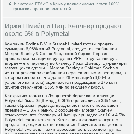
К системе ЕГАИС в Крыму подключились почти 100%
крымских предпринимателей
Иржи Шмейц и Петр Келлнер продают
около 6% в Polymetal
Компании Fodina B.V. и Staroak Limited готовы продать
суммарно 6,08% акций Polymetal, следует из сообщения
Morgan Stanley & Co. на Лондонской бирже. Первая
принадлежит соакционеру группы PPF Петру Келлнеру, а
вторая – его партнеру по бизнесу Иржи Шмейцу. Букраннеры
готовящейся сделки – Morgan Stanley и Goldman Sachs в
четверг разослали сообщения перспективным инвесторам, в
котором говорится, что доля в 26 млн акций (6,08% от
уставного капитала) оценивается продавцами в 275 млн
фунтов стерлингов ($359 млн по текущему курсу).
К закрытию торгов на Лондонской бирже капитализация
Polymetal была $5,8 млрд, 6,08% оценивались в $354 млн,
таким образом продавцы предлагают пакет с небольшой
премией – 1,3% к рынку. В сообщении Morgan Stanley
отмечается, что Келлнеру и Шмейцу принадлежат 16 и 4,5%
Polymetal соответственно. Кто из них и сколько конкретно
продает, в документах не говорится. Покупатели на долю в
Polymetal уже есть – заинтересованность выразила группа
ИСТ Александра Несиса и партнеров (владеет 23,9% в