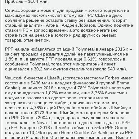
Прибыль – $164 млн.
Cейчас хороший момент для продажи – золото торгуется на
максимумах нескольких лет, к тому же ФРС США на днях
объявила решение оставить ставку без изменения, говорит
старший аналитик «Атона» Андрей Лобазов. Однако поднятие
ставки ФРС – вопрос времени, а это должно негативно
отразиться на ценах на золото и ряд других сырьевых
товаров, отмечает он.
PPF начала избавляться от акций Polymetal в январе 2016 г. –
за счет продажи и размытия долей ее пакет уменьшился на
1,89 п. п., в августе PPF продала еще 0,61%, говорилось в
сообщении Polymetal, тогда этот миноритарный пакет
оценивался в 30,2 млн фунтов стерлингов (около $40 млн).
Чешский бизнесмен Шмейц (согласно местному Forbes имеет
состояние в $436 млн и владеет финансовой группой Emma
Capital) на начало 2016 г. владел 4,78% Polymetal: напрямую
ему принадлежало 1,02% компании, еще 3,76% бизнесмен
получил и заложил по сделке репо, которая могла
завершиться в конце сентября, произошло это или нет,
неизвестно. 4,78% акций Polymetal могли обойтись Шмейцу в
начале года в $173,9 млн. Шмейц стал партнером Келлнера
по PPF Group в 2004 г., когда продал ему долю в чешском
телеканале TV Nova. Постепенно он довел свою долю в PPF
до 5%. В апреле 2013 г. Шмейц в обмен на 5% в PPF Group
получил по 13,4% в группе Home Credit и Air Bank, активы PPF
в Греции (Piraeus Bank) и финансовую компенсацию. Вместе