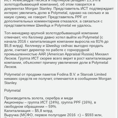
золотодобывающей компании), об этом говорится в
документах Morgan Stanley. Представитель ИСТ подтверждает
интерес увеличить долю в Polymetal, однако на сколько и за
какую сумму, не говорит. Представитель PPF от
дополнительных комментариев отказался, а связаться с
представителями Шмейца и Polymetal не удалось.
Топ-менеджер крупной золотодобывающей компании
отмечает, что Келлнер давно хотел выйти из Polymetal (с
начала 2016 г. капитализация компании выросла на 81% до
$5,8 млрд). Келлнеру и Шмейцу сейчас выгодно продать
доли, считает директор по работе с горнорудной
промышленностью AAR (American Appraisal Russia) Михаил
Лесков. Группа ИСТ скорее всего верит в рост капитализации
компании, объясняет причину увеличения доли в Polymetal
Лесков.
Polymetal от продажи пакетов Fodina B.V. и Staroak Limited
никаких средств не получит, отмечается в сообщении Morgan
Stanley.
Polymetal
Производитель золота, серебра и меди
Акционеры – группа ИСТ (24%), группа PPF (16%), в
свободном обращении – 59%.
Капитализация – $5,8 млрд.
Выручка (МСФО, первое полугодие 2016 г.) – $593 млн,