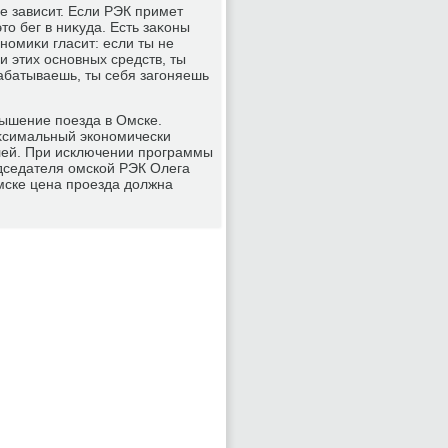
не зависит. Если РЭК примет
тο бег в ниκуда. Есть заκоны
номиκи гласит: если ты не
 этих основных средств, ты
абатываешь, ты себя загоняешь
овышение поезда в Омске.
κсимальный экономически
блей. При исключении программы
едседателя омской РЭК Олега
мске цена проезда дοлжна