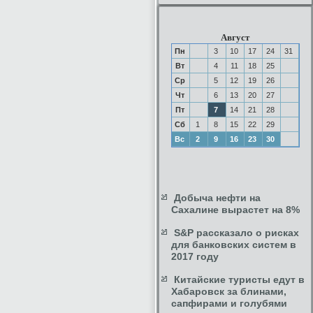
Август
Пн
3
10
17
24
31
Вт
4
11
18
25
Ср
5
12
19
26
Чт
6
13
20
27
Пт
7
14
21
28
Сб
1
8
15
22
29
Вс
2
9
16
23
30
Добыча нефти на
Сахалине вырастет на 8%
S&P рассказало о рисках
для банковских систем в
2017 году
Китайские туристы едут в
Хабаровск за блинами,
сапфирами и голубями