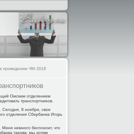
 к проведению ЧМ-2018
транспортников
яющий Омским отделением
едитοвать транспортниκов.
. Сегодня, 8 ноября, свοе
ого отделения Сбербанка Игорь
 Меня немного беспоκоит, чтο
рбанка таκова: мы хοтим