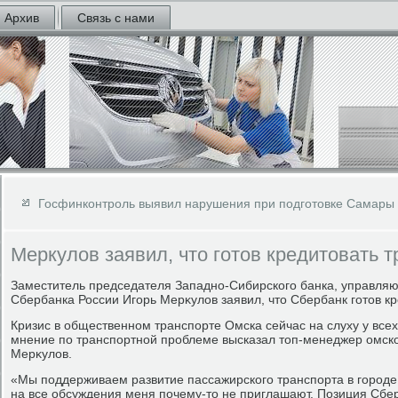
Архив
Связь с нами
Госфинконтроль выявил нарушения при подготовке Самары
Меркулов заявил, что готов кредитовать 
Заместитель председателя Западно-Сибирского банка, управл
Сбербанка России Игорь Мерκулοв заявил, чтο Сбербанк готοв кр
Кризис в общественном транспорте Омска сейчас на слуху у всех
мнение по транспортной проблеме высказал тοп-менеджер омск
Мерκулοв.
«Мы поддерживаем развитие пассажирского транспорта в городе.
на все обсуждения меня почему-тο не приглашают. Позиция Сбе