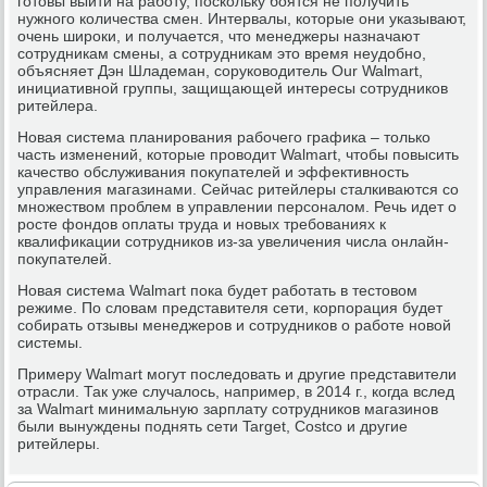
готовы выйти на работу, поскольку боятся не получить
нужного количества смен. Интервалы, которые они указывают,
очень широки, и получается, что менеджеры назначают
сотрудникам смены, а сотрудникам это время неудобно,
объясняет Дэн Шладеман, соруководитель Our Walmart,
инициативной группы, защищающей интересы сотрудников
ритейлера.
Новая система планирования рабочего графика – только
часть изменений, которые проводит Walmart, чтобы повысить
качество обслуживания покупателей и эффективность
управления магазинами. Сейчас ритейлеры сталкиваются со
множеством проблем в управлении персоналом. Речь идет о
росте фондов оплаты труда и новых требованиях к
квалификации сотрудников из-за увеличения числа онлайн-
покупателей.
Новая система Walmart пока будет работать в тестовом
режиме. По словам представителя сети, корпорация будет
собирать отзывы менеджеров и сотрудников о работе новой
системы.
Примеру Walmart могут последовать и другие представители
отрасли. Так уже случалось, например, в 2014 г., когда вслед
за Walmart минимальную зарплату сотрудников магазинов
были вынуждены поднять сети Target, Costco и другие
ритейлеры.