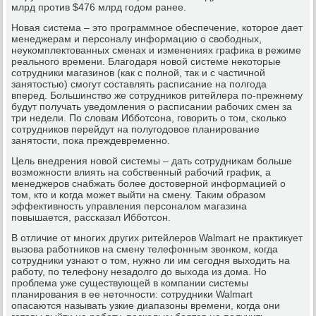
млрд против $476 млрд годом ранее.
Новая система – это программное обеспечение, которое дает
менеджерам и персоналу информацию о свободных,
неукомплектованных сменах и изменениях графика в режиме
реального времени. Благодаря новой системе некоторые
сотрудники магазинов (как с полной, так и с частичной
занятостью) смогут составлять расписание на полгода
вперед. Большинство же сотрудников ритейлера по-прежнему
будут получать уведомления о расписании рабочих смен за
три недели. По словам Ибботсона, говорить о том, сколько
сотрудников перейдут на полугодовое планирование
занятости, пока преждевременно.
Цель внедрения новой системы – дать сотрудникам больше
возможности влиять на собственный рабочий график, а
менеджеров снабжать более достоверной информацией о
том, кто и когда может выйти на смену. Таким образом
эффективность управления персоналом магазина
повышается, рассказал Ибботсон.
В отличие от многих других ритейлеров Walmart не практикует
вызова работников на смену телефонным звонком, когда
сотрудники узнают о том, нужно ли им сегодня выходить на
работу, по телефону незадолго до выхода из дома. Но
проблема уже существующей в компании системы
планирования в ее неточности: сотрудники Walmart
опасаются называть узкие диапазоны времени, когда они