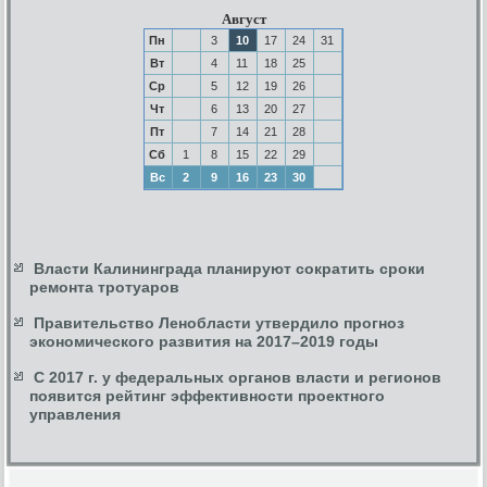
Август
Пн
3
10
17
24
31
Вт
4
11
18
25
Ср
5
12
19
26
Чт
6
13
20
27
Пт
7
14
21
28
Сб
1
8
15
22
29
Вс
2
9
16
23
30
Власти Калининграда планируют сократить сроки
ремонта тротуаров
Правительство Ленобласти утвердило прогноз
экономического развития на 2017–2019 годы
С 2017 г. у федеральных органов власти и регионов
появится рейтинг эффективности проектного
управления