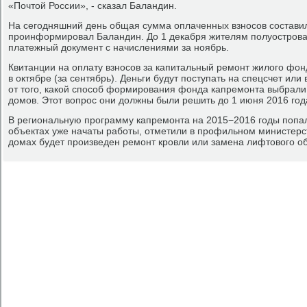
«Почтой России», - сказал Баландин.
На сегодняшний день общая сумма оплаченных взносов составил
проинформировал Баландин. До 1 декабря жителям полуострова
платежный документ с начислениями за ноябрь.
Квитанции на оплату взносов за капитальный ремонт жилого фо
в октябре (за сентябрь). Деньги будут поступать на спецсчет или
от того, какой способ формирования фонда капремонта выбрали
домов. Этот вопрос они должны были решить до 1 июня 2016 год
В региональную программу капремонта на 2015−2016 годы попал
объектах уже начаты работы, отметили в профильном министерст
домах будет произведен ремонт кровли или замена лифтового о