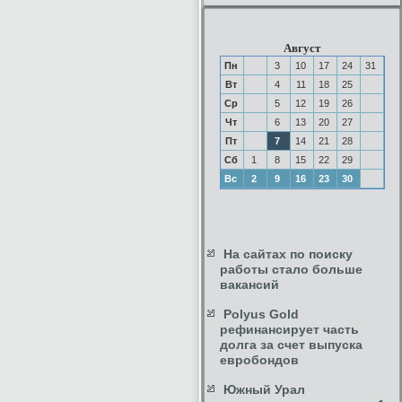
Август
Пн
3
10
17
24
31
Вт
4
11
18
25
Ср
5
12
19
26
Чт
6
13
20
27
Пт
7
14
21
28
Сб
1
8
15
22
29
Вс
2
9
16
23
30
На сайтах по поиску
работы стало больше
вакансий
Polyus Gold
рефинансирует часть
долга за счет выпуска
евробондов
Южный Урал