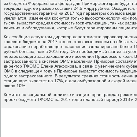
из бюджета Федерального фонда для Приморского края будет на 
текущем году, ее размер составит 24,5 млрд рублей. Ожидается,
государственных гарантий на 2017 год параметры объемов мед
увеличатся, изменения коснутся только высокотехнологичной пом
тысяч вырастет средняя стоимость госпитализации, так как расш
лечения и обследования, которые будут гарантированы пациент
Как сообщил депутатам директор департамента здравоохранения
краевого бюджета на 2017 год на страховые взносы по обязате
страхованию неработающего населения запланировано более 11 
рублей больше, чем в 2016 году. Это необходимый шаг из-за уве
неработающего застрахованного населения Приморского края. В
застрахованного в системе ОМС населения Приморья составляет 
директор ТФОМС Елена Агафонова, в связи с увеличением субв
ОМС в следующем году в Приморье вырастет стоимость медицин
одного застрахованного. В результате средняя стоимость едини
стационаре вырастет на 17%, а для амбулаторной и скорой мед
около 10%.
Комитет по социальной политике и защите прав граждан рекоме
проект бюджета ТФОМС на 2017 год и плановый период 2018 и 2