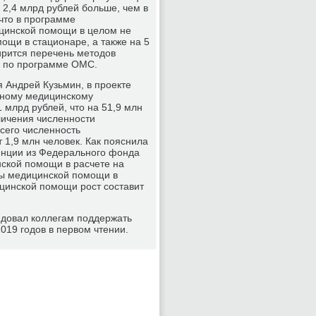
2,4 млрд рублей больше, чем в
 что в программе
ицинской помощи в целом не
ощи в стационаре, а также на 5
ирится перечень методов
у по программе ОМС.
 Андрей Кузьмин, в проекте
льному медицинскому
млрд рублей, что на 51,9 млн
личения численности
сего численность
1,9 млн человек. Как пояснила
енции из Федерального фонда
ской помощи в расчете на
цы медицинской помощи в
ицинской помощи рост составит
ндовал коллегам поддержать
019 годов в первом чтении.