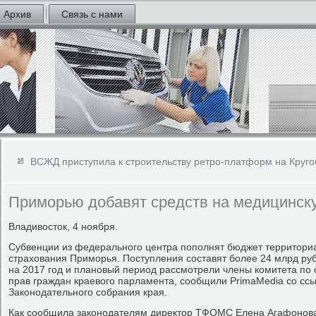
Архив
Связь с нами
ВСЖД приступила к строительству ретро-платформ на Круго
Приморью добавят средств на медицинс
Владивосток, 4 ноября.
Субвенции из федерального центра пополнят бюджет территори
страхования Приморья. Поступления составят более 24 млрд р
на 2017 год и плановый период рассмотрели члены комитета по 
прав граждан краевого парламента, сообщили PrimaMedia со ссы
Законодательного собрания края.
Как сообщила законодателям директор ТФОМС Елена Агафонова,