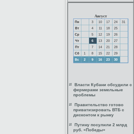
Август
Пн
3
10
17
24
31
Вт
4
11
18
25
Ср
5
12
19
26
Чт
6
13
20
27
Пт
7
14
21
28
Сб
1
8
15
22
29
Вс
2
9
16
23
30
Власти Кубани обсудили с
фермерами земельные
проблемы
Правительство готово
приватизировать ВТБ с
дисконтом к рынку
Путину посулили 2 млрд
руб. «Победы»