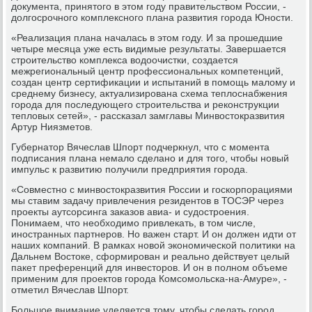
документа, принятого в этом году правительством России, -
долгосрочного комплексного плана развития города Юности.
«Реализация плана началась в этом году. И за прошедшие
четыре месяца уже есть видимые результаты. Завершается
строительство комплекса водоочистки, создается
межрегиональный центр профессиональных компетенций,
создан центр сертификации и испытаний в помощь малому и
среднему бизнесу, актуализирована схема теплоснабжения
города для последующего строительства и реконструкции
тепловых сетей», - рассказал замглавы Минвостокразвития
Артур Ниязметов.
Губернатор Вячеслав Шпорт подчеркнул, что с момента
подписания плана немало сделано и для того, чтобы новый
импульс к развитию получили предприятия города.
«Совместно с минвостокразвития России и госкорпорациями
мы ставим задачу привлечения резидентов в ТОСЭР через
проекты аутсорсинга заказов авиа- и судостроения.
Понимаем, что необходимо привлекать, в том числе,
иностранных партнеров. Но важен старт. И он должен идти от
наших компаний. В рамках новой экономической политики на
Дальнем Востоке, сформирован и реально действует целый
пакет преференций для инвесторов. И он в полном объеме
применим для проектов города Комсомольска-на-Амуре», -
отметил Вячеслав Шпорт.
Большое внимание уделяется тому, чтобы сделать город