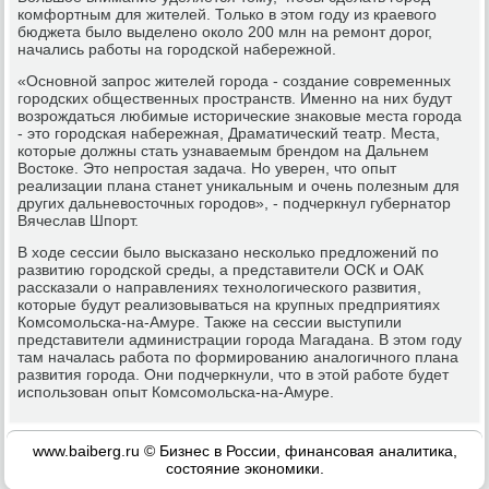
комфортным для жителей. Только в этом году из краевого
бюджета было выделено около 200 млн на ремонт дорог,
начались работы на городской набережной.
«Основной запрос жителей города - создание современных
городских общественных пространств. Именно на них будут
возрождаться любимые исторические знаковые места города
- это городская набережная, Драматический театр. Места,
которые должны стать узнаваемым брендом на Дальнем
Востоке. Это непростая задача. Но уверен, что опыт
реализации плана станет уникальным и очень полезным для
других дальневосточных городов», - подчеркнул губернатор
Вячеслав Шпорт.
В ходе сессии было высказано несколько предложений по
развитию городской среды, а представители ОСК и ОАК
рассказали о направлениях технологического развития,
которые будут реализовываться на крупных предприятиях
Комсомольска-на-Амуре. Также на сессии выступили
представители администрации города Магадана. В этом году
там началась работа по формированию аналогичного плана
развития города. Они подчеркнули, что в этой работе будет
использован опыт Комсомольска-на-Амуре.
www.baiberg.ru © Бизнес в России, финансовая аналитика,
состояние экономики.