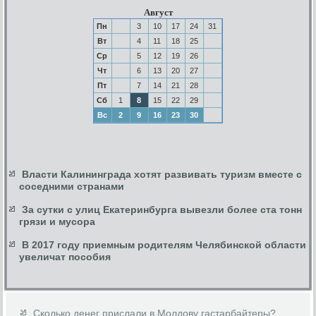
Август
Пн
3
10
17
24
31
Вт
4
11
18
25
Ср
5
12
19
26
Чт
6
13
20
27
Пт
7
14
21
28
Сб
1
8
15
22
29
Вс
2
9
16
23
30
Власти Калининграда хотят развивать туризм вместе с
соседними странами
За сутки с улиц Екатеринбурга вывезли более ста тонн
грязи и мусора
В 2017 году приемным родителям Челябинской области
увеличат пособия
Сколько денег прислали в Молдову гастарбайтеры?