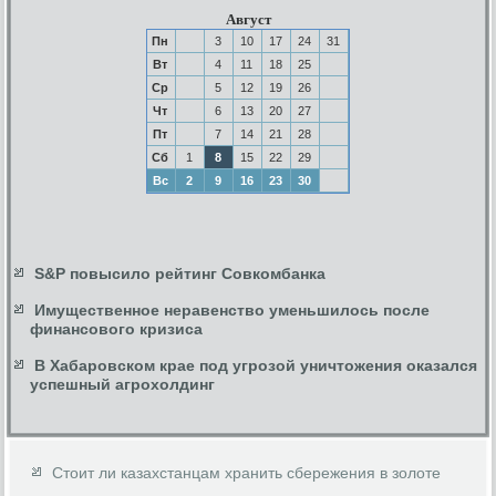
Август
Пн
3
10
17
24
31
Вт
4
11
18
25
Ср
5
12
19
26
Чт
6
13
20
27
Пт
7
14
21
28
Сб
1
8
15
22
29
Вс
2
9
16
23
30
S&P повысило рейтинг Совкомбанка
Имущественное неравенство уменьшилось после
финансового кризиса
В Хабаровском крае под угрозой уничтожения оказался
успешный агрохолдинг
Стоит ли казахстанцам хранить сбережения в золоте