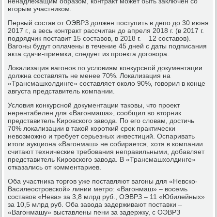
ненадлежащим образом, контракт может быть заключен со
вторым участником.
Первый состав от ОЭВРЗ должен поступить в депо до 30 июня
2017 г., а весь контракт рассчитан до апреля 2018 г. (в 2017 г.
подрядчик поставит 15 составов, в 2018 г. – 12 составов).
Вагоны будут оплачены в течение 45 дней с даты подписания
акта сдачи-приемки, следует из проекта договора.
Локализация вагонов по условиям конкурсной документации
должна составлять не менее 70%. Локализация на
«Трансмашхолдинге» составляет около 90%, говорил в конце
августа представитель компании.
Условия конкурсной документации таковы, что проект
нерентабелен для «Вагонмаша», сообщил во вторник
представитель Кировского завода. По его словам, достичь
70% локализации в такой короткий срок практически
невозможно и требует серьезных инвестиций. Оспаривать
итоги аукциона «Вагонмаш» не собирается, хотя в компании
считают технические требования неправильными, добавляет
представитель Кировского завода. В «Трансмашхолдинге»
отказались от комментариев.
Оба участника торгов уже поставляют вагоны для «Невско-
Василеостровской» линии метро: «Вагонмаш» – восемь
составов «Нева» за 3,8 млрд руб., ОЭВРЗ – 11 «Юбилейных»
за 10,5 млрд руб. Оба завода задерживают поставки –
«Вагонмашу» выставлены пени за задержку, с ОЭВРЗ