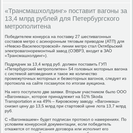
«Трансмашхолдинг» поставит вагоны за
13,4 млрд рублей для Петербургского
метрополитена
Победителем конкурса на поставку 27 шестивагонных
составов метро с асинхронным тяговым приводом (АТП) для
«Невско-Василеостровской» линии метро стал Октябрьский
электровагоноремонтный завод (ОЭВРЗ, входит в ЗАО
«Трансмашхолдинг»).
Подрядчик за 13,4 млрд руб. должен поставить ГУП
«Петербургский метрополитен» 54 головных моторных вагона
с системой автоведения и такое же количество
промежуточных моторных и безмоторных вагонов, следует из
протокола на сайте госзакупок по итогам аукциона.
На него поступило две заявки. Вторым участником было ООО
«Вагонмаш», которое принадлежит на 51% Skoda
Transportation и на 49% – Кировскому заводу. «Вагонмаш»
снизил цену до 13,5 млрд при стартовой цене лота 13,7 млрд
руб.
С «Вагонмашем» будет подписан протокол о намерениях. По
условиям конкурсной документации, если победитель
откажется от подписания договора или исполнит его