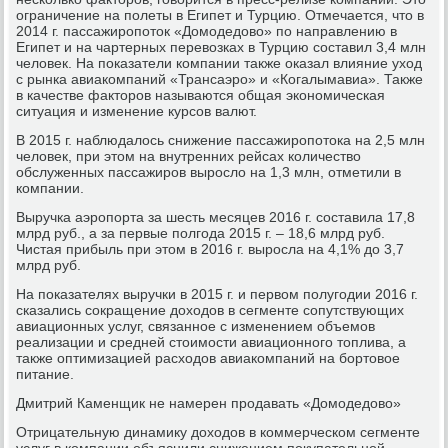
ограничение на полеты в Египет и Турцию. Отмечается, что в
2014 г. пассажиропоток «Домодедово» по направлению в
Египет и на чартерных перевозках в Турцию составил 3,4 млн
человек. На показатели компании также оказал влияние уход
с рынка авиакомпаний «Трансаэро» и «Когалымавиа». Также
в качестве факторов называются общая экономическая
ситуация и изменение курсов валют.
В 2015 г. наблюдалось снижение пассажиропотока на 2,5 млн
человек, при этом на внутренних рейсах количество
обслуженных пассажиров выросло на 1,3 млн, отметили в
компании.
Выручка аэропорта за шесть месяцев 2016 г. составила 17,8
млрд руб., а за первые полгода 2015 г. – 18,6 млрд руб.
Чистая прибыль при этом в 2016 г. выросла на 4,1% до 3,7
млрд руб.
На показателях выручки в 2015 г. и первом полугодии 2016 г.
сказались сокращение доходов в сегменте сопутствующих
авиационных услуг, связанное с изменением объемов
реализации и средней стоимости авиационного топлива, а
также оптимизацией расходов авиакомпаний на бортовое
питание.
Дмитрий Каменщик не намерен продавать «Домодедово»
Отрицательную динамику доходов в коммерческом сегменте
услуг в компании объяснили снижением покупательной