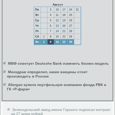
Август
Пн
3
10
17
24
31
Вт
4
11
18
25
Ср
5
12
19
26
Чт
6
13
20
27
Пт
7
14
21
28
Сб
1
8
15
22
29
Вс
2
9
16
23
30
МВФ советует Deutsche Bank изменить бизнес-модель
Минздрав определил, какие вакцины стоит
производить в России
Allergan купила портфельную компанию фонда РВК и
ГК «Р-фарм»
Зеленодольский завод имени Горького подписал контракт
на 27 млрд рублей