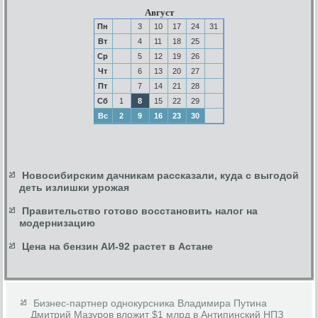
Август
Пн
3
10
17
24
31
Вт
4
11
18
25
Ср
5
12
19
26
Чт
6
13
20
27
Пт
7
14
21
28
Сб
1
8
15
22
29
Вс
2
9
16
23
30
Новосибирским дачникам рассказали, куда с выгодой
деть излишки урожая
Правительство готово восстановить налог на
модернизацию
Цена на бензин АИ-92 растет в Астане
Бизнес-партнер однокурсника Владимира Путина
Дмитрий Мазуров вложит $1 млрд в Антипинский НПЗ