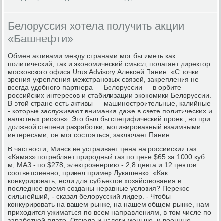
Белоруссия хотела получить акции
«Башнефти»
Обмен активами между странами мог бы иметь как
политический, так и экономический смысл, полагает директор
московского офиса Urus Advisory Алексей Панин: «С точки
зрения укрепления межстрановых связей, закрепления не
всегда удобного партнера — Белоруссии — в орбите
российских интересов и стабилизации экономики Белоруссии.
В этой стране есть активы — машиностроительные, калийные
- которые заслуживают внимания даже в свете политических и
валютных рисков». Это был бы специфический проект, но при
должной степени разработки, мотивированный взаимными
интересами, он мог состояться, заключает Панин.
В частности, Минск не устраивает цена на российский газ.
«Камаз» потребляет природный газ по цене $65 за 1000 куб.
м, МАЗ - по $278, электроэнергию - 2,8 цента и 12 центов
соответственно, привел пример Лукашенко. «Как
конкурировать, если для субъектов хозяйствования в
последнее время созданы неравные условия? Перекос
сильнейший, - сказал белорусский лидер. - Чтобы
конкурировать на вашем рынке, на нашем общем рынке, нам
приходится ужиматься по всем направлениям, в том числе по
заработной плате. Отсюда и налоги меньше, и военные