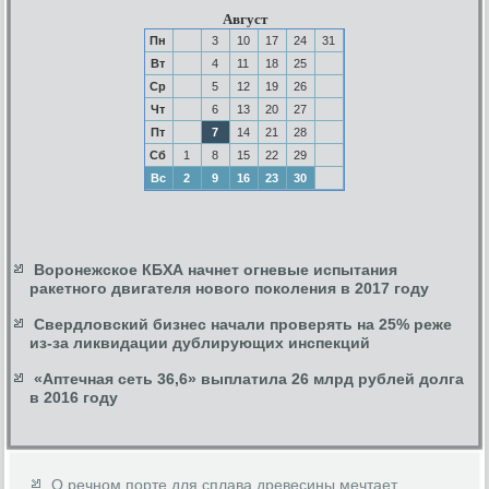
Август
Пн
3
10
17
24
31
Вт
4
11
18
25
Ср
5
12
19
26
Чт
6
13
20
27
Пт
7
14
21
28
Сб
1
8
15
22
29
Вс
2
9
16
23
30
Воронежское КБХА начнет огневые испытания
ракетного двигателя нового поколения в 2017 году
Свердловский бизнес начали проверять на 25% реже
из-за ликвидации дублирующих инспекций
«Аптечная сеть 36,6» выплатила 26 млрд рублей долга
в 2016 году
О речном порте для сплава древесины мечтает