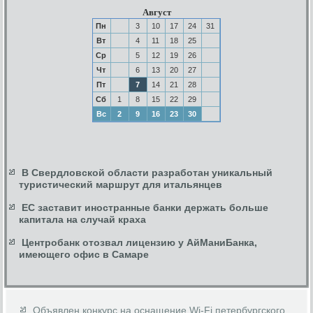
Август
Пн
3
10
17
24
31
Вт
4
11
18
25
Ср
5
12
19
26
Чт
6
13
20
27
Пт
7
14
21
28
Сб
1
8
15
22
29
Вс
2
9
16
23
30
В Свердловской области разработан уникальный
туристический маршрут для итальянцев
ЕС заставит иностранные банки держать больше
капитала на случай краха
Центробанк отозвал лицензию у АйМаниБанка,
имеющего офис в Самаре
Объявлен конкурс на оснащение Wi-Fi петербургского