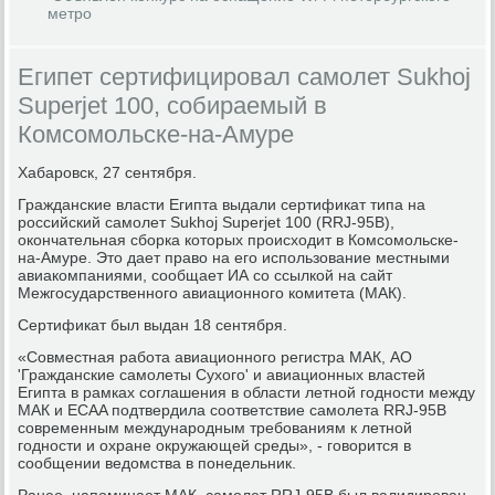
метро
Египет сертифицировал самолет Sukhoj
Superjet 100, собираемый в
Комсомольске-на-Амуре
Хабаровск, 27 сентября.
Гражданские власти Египта выдали сертификат типа на
российский самолет Sukhoj Superjet 100 (RRJ-95B),
окончательная сборка которых происходит в Комсомольске-
на-Амуре. Это дает право на его использование местными
авиакомпаниями, сообщает ИА со ссылкой на сайт
Межгосударственного авиационного комитета (МАК).
Сертификат был выдан 18 сентября.
«Совместная работа авиационного регистра МАК, АО
'Гражданские самолеты Сухого' и авиационных властей
Египта в рамках соглашения в области летной годности между
МАК и ECAA подтвердила соответствие самолета RRJ-95B
современным международным требованиям к летной
годности и охране окружающей среды», - говорится в
сообщении ведомства в понедельник.
Ранее, напоминает МАК, самолет RRJ-95B был валидирован