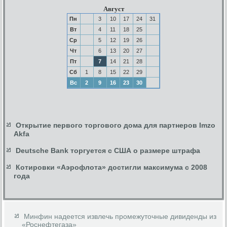
Август
Пн
3
10
17
24
31
Вт
4
11
18
25
Ср
5
12
19
26
Чт
6
13
20
27
Пт
7
14
21
28
Сб
1
8
15
22
29
Вс
2
9
16
23
30
Открытие первого торгового дома для партнеров Imzo
Akfa
Deutsche Bank торгуется с США о размере штрафа
Котировки «Аэрофлота» достигли максимума с 2008
года
Минфин надеется извлечь промежуточные дивиденды из
«Роснефтегаза»