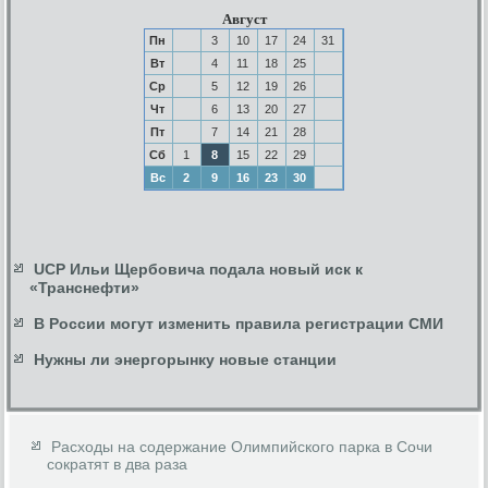
Август
Пн
3
10
17
24
31
Вт
4
11
18
25
Ср
5
12
19
26
Чт
6
13
20
27
Пт
7
14
21
28
Сб
1
8
15
22
29
Вс
2
9
16
23
30
UCP Ильи Щербовича подала новый иск к
«Транснефти»
В России могут изменить правила регистрации СМИ
Нужны ли энергорынку новые станции
Расходы на содержание Олимпийского парка в Сочи
сократят в два раза