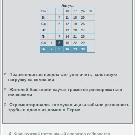
Август
Пн
3
10
17
24
31
Вт
4
11
18
25
Ср
5
12
19
26
Чт
6
13
20
27
Пт
7
14
21
28
Сб
1
8
15
22
29
Вс
2
9
16
23
30
Правительство предлагает увеличить налоговую
нагрузку на компании
Жителей Башкирии научат грамотно распоряжаться
финансами
Отремонтировали: коммунальщики забыли установить
трубы в одном из домов в Перми
Французский гостиничный оператор собирается