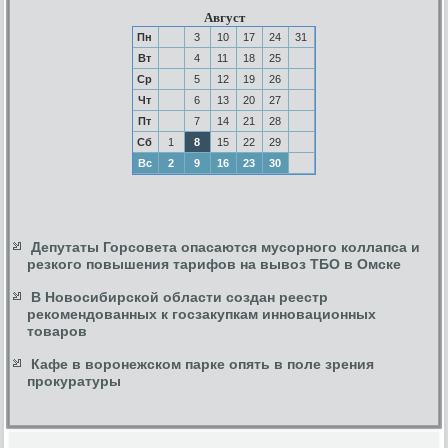
Август
Пн
3
10
17
24
31
Вт
4
11
18
25
Ср
5
12
19
26
Чт
6
13
20
27
Пт
7
14
21
28
Сб
1
8
15
22
29
Вс
2
9
16
23
30
Депутаты Горсовета опасаются мусорного коллапса и
резкого повышения тарифов на вывоз ТБО в Омске
В Новосибирской области создан реестр
рекомендованных к госзакупкам инновационных
товаров
Кафе в воронежском парке опять в поле зрения
прокуратуры