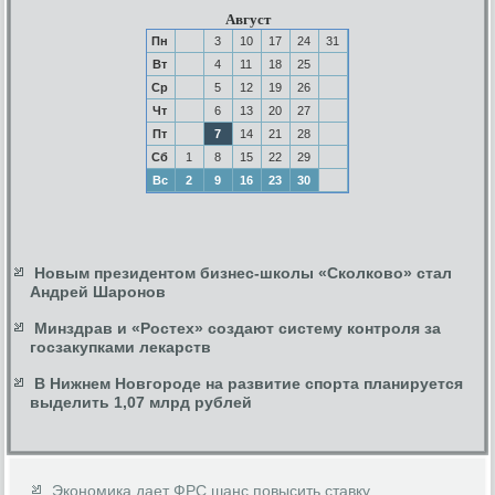
Август
Пн
3
10
17
24
31
Вт
4
11
18
25
Ср
5
12
19
26
Чт
6
13
20
27
Пт
7
14
21
28
Сб
1
8
15
22
29
Вс
2
9
16
23
30
Новым президентом бизнес-школы «Сколково» стал
Андрей Шаронов
Минздрав и «Ростех» создают систему контроля за
госзакупками лекарств
В Нижнем Новгороде на развитие спорта планируется
выделить 1,07 млрд рублей
Экономика дает ФРС шанс повысить ставку