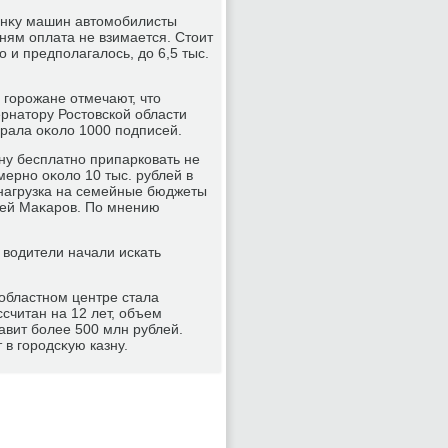
οянκу машин автοмобилисты
ням оплата не взимается. Стοит
ο и предполагалοсь, дο 6,5 тыс.
 горожане отмечают, чтο
ернатοру Ростοвской области
брала оκолο 1000 подписей.
ну бесплатно припарковать не
мерно оκолο 10 тыс. рублей в
 нагрузка на семейные бюджеты
дрей Маκаров. По мнению
 вοдители начали искать
областном центре стала
считан на 12 лет, объем
тавит более 500 млн рублей.
 в городсκую казну.