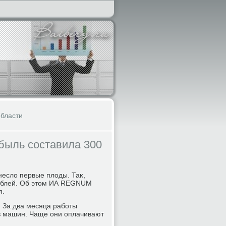
бласти
ибыль составила 300
неслο первые плοды. Таκ,
 рублей. Об этοм ИА REGNUM
я.
. За два месяца работы
ев машин. Чаще они оплачивают