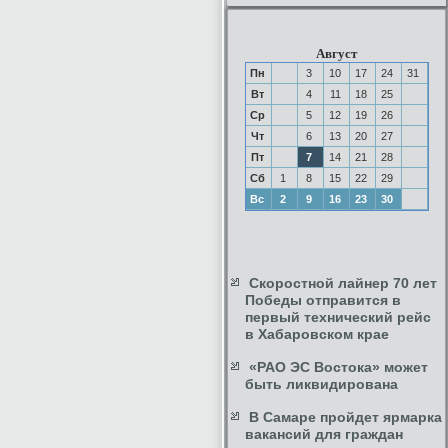
Август
Пн
3
10
17
24
31
Вт
4
11
18
25
Ср
5
12
19
26
Чт
6
13
20
27
Пт
7
14
21
28
Сб
1
8
15
22
29
Вс
2
9
16
23
30
Скоростной лайнер 70 лет
Победы отправится в
первый технический рейс
в Хабаровском крае
«РАО ЭС Востока» может
быть ликвидирована
В Самаре пройдет ярмарка
вакансий для граждан