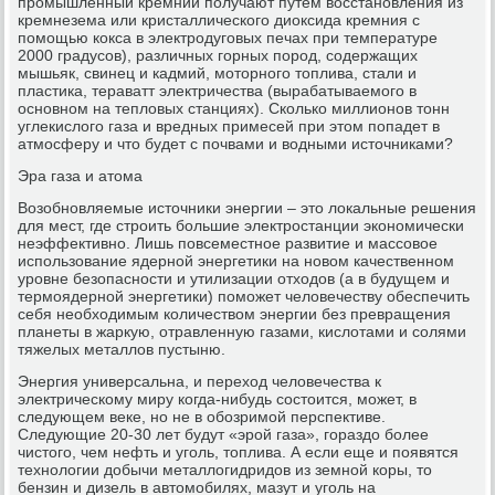
промышленный кремний получают путем восстановления из
кремнезема или кристаллического диоксида кремния с
помощью кокса в электродуговых печах при температуре
2000 градусов), различных горных пород, содержащих
мышьяк, свинец и кадмий, моторного топлива, стали и
пластика, тераватт электричества (вырабатываемого в
основном на тепловых станциях). Сколько миллионов тонн
углекислого газа и вредных примесей при этом попадет в
атмосферу и что будет с почвами и водными источниками?
Эра газа и атома
Возобновляемые источники энергии – это локальные решения
для мест, где строить большие электростанции экономически
неэффективно. Лишь повсеместное развитие и массовое
использование ядерной энергетики на новом качественном
уровне безопасности и утилизации отходов (а в будущем и
термоядерной энергетики) поможет человечеству обеспечить
себя необходимым количеством энергии без превращения
планеты в жаркую, отравленную газами, кислотами и солями
тяжелых металлов пустыню.
Энергия универсальна, и переход человечества к
электрическому миру когда-нибудь состоится, может, в
следующем веке, но не в обозримой перспективе.
Следующие 20-30 лет будут «эрой газа», гораздо более
чистого, чем нефть и уголь, топлива. А если еще и появятся
технологии добычи металлогидридов из земной коры, то
бензин и дизель в автомобилях, мазут и уголь на