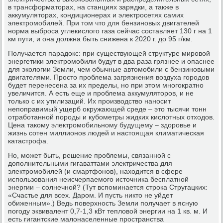
в трансформаторах, на станциях зарядки, а также в
аккумуляторах, кондиционерах и электросетях самих
электромобилей. При том что для бензиновых двигателей
норма выброса углекислого газа сейчас составляет 130 г на 1
км пути, и она должна быть снижена к 2020 г. до 95 г/км.
Получается парадокс: при существующей структуре мировой
энергетики электромобили будут в два раза грязнее и опаснее
для экологии Земли, чем обычные автомобили с бензиновыми
двигателями. Просто проблема загрязнения воздуха городов
будет перенесена за их пределы, но при этом многократно
увеличится. А есть еще и проблема аккумуляторов, и не
только с их утилизаций. Их производство наносит
непоправимый ущерб окружающей среде – это тысячи тонн
отработанной породы и кубометры жидких кислотных отходов.
Цена такому электромобильному будущему – здоровье и
жизнь сотен миллионов людей и настоящая климатическая
катастрофа.
Но, может быть, решение проблемы, связанной с
дополнительными гигаваттами электричества для
электромобилей (и смартфонов), находится в сфере
использования неисчерпаемого источника бесплатной
энергии – солнечной? (Тут вспоминается строка Стругацких:
«Счастье для всех. Даром. И пусть никто не уйдет
обиженным».) Ведь поверхность Земли получает в ясную
погоду эквивалент 0,7-1,3 кВт тепловой энергии на 1 кв. м. И
есть гигантские малонаселенные пространства