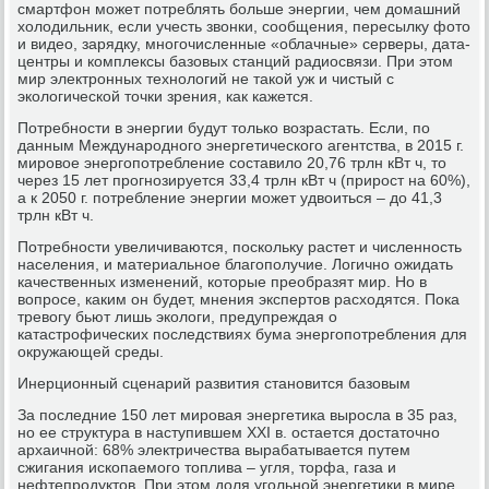
смартфон может потреблять больше энергии, чем домашний
холодильник, если учесть звонки, сообщения, пересылку фото
и видео, зарядку, многочисленные «облачные» серверы, дата-
центры и комплексы базовых станций радиосвязи. При этом
мир электронных технологий не такой уж и чистый с
экологической точки зрения, как кажется.
Потребности в энергии будут только возрастать. Если, по
данным Международного энергетического агентства, в 2015 г.
мировое энергопотребление составило 20,76 трлн кВт ч, то
через 15 лет прогнозируется 33,4 трлн кВт ч (прирост на 60%),
а к 2050 г. потребление энергии может удвоиться – до 41,3
трлн кВт ч.
Потребности увеличиваются, поскольку растет и численность
населения, и материальное благополучие. Логично ожидать
качественных изменений, которые преобразят мир. Но в
вопросе, каким он будет, мнения экспертов расходятся. Пока
тревогу бьют лишь экологи, предупреждая о
катастрофических последствиях бума энергопотребления для
окружающей среды.
Инерционный сценарий развития становится базовым
За последние 150 лет мировая энергетика выросла в 35 раз,
но ее структура в наступившем XXI в. остается достаточно
архаичной: 68% электричества вырабатывается путем
сжигания ископаемого топлива – угля, торфа, газа и
нефтепродуктов. При этом доля угольной энергетики в мире