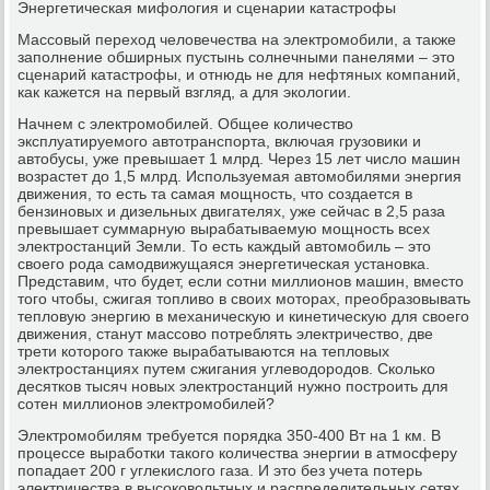
Энергетическая мифология и сценарии катастрофы
Массовый переход человечества на электромобили, а также
заполнение обширных пустынь солнечными панелями – это
сценарий катастрофы, и отнюдь не для нефтяных компаний,
как кажется на первый взгляд, a для экологии.
Начнем с электромобилей. Общее количество
эксплуатируемого автотранспорта, включая грузовики и
автобусы, уже превышает 1 млрд. Через 15 лет число машин
возрастет до 1,5 млрд. Используемая автомобилями энергия
движения, то есть та самая мощность, что создается в
бензиновых и дизельных двигателях, уже сейчас в 2,5 раза
превышает суммарную вырабатываемую мощность всех
электростанций Земли. То есть каждый автомобиль – это
своего рода самодвижущаяся энергетическая установка.
Представим, что будет, если сотни миллионов машин, вместо
того чтобы, сжигая топливо в своих моторах, преобразовывать
тепловую энергию в механическую и кинетическую для своего
движения, станут массово потреблять электричество, две
трети которого также вырабатываются на тепловых
электростанциях путем сжигания углеводородов. Сколько
десятков тысяч новых электростанций нужно построить для
сотен миллионов электромобилей?
Электромобилям требуется порядка 350-400 Вт на 1 км. В
процессе выработки такого количества энергии в атмосферу
попадает 200 г углекислого газа. И это без учета потерь
электричества в высоковольтных и распределительных сетях,