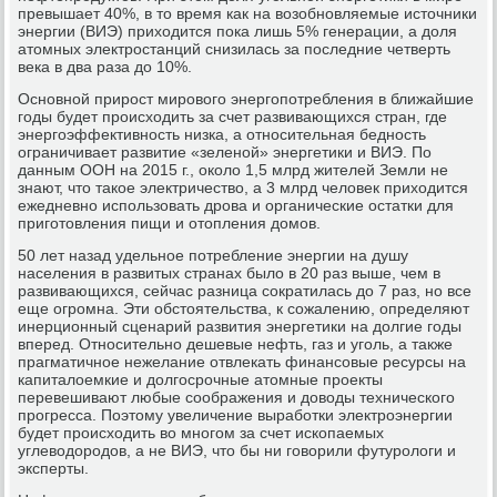
превышает 40%, в то время как на возобновляемые источники
энергии (ВИЭ) приходится пока лишь 5% генерации, а доля
атомных электростанций снизилась за последние четверть
века в два раза до 10%.
Основной прирост мирового энергопотребления в ближайшие
годы будет происходить за счет развивающихся стран, где
энергоэффективность низка, а относительная бедность
ограничивает развитие «зеленой» энергетики и ВИЭ. По
данным ООН на 2015 г., около 1,5 млрд жителей Земли не
знают, что такое электричество, а 3 млрд человек приходится
ежедневно использовать дрова и органические остатки для
приготовления пищи и отопления домов.
50 лет назад удельное потребление энергии на душу
населения в развитых странах было в 20 раз выше, чем в
развивающихся, сейчас разница сократилась до 7 раз, но все
еще огромна. Эти обстоятельства, к сожалению, определяют
инерционный сценарий развития энергетики на долгие годы
вперед. Относительно дешевые нефть, газ и уголь, а также
прагматичное нежелание отвлекать финансовые ресурсы на
капиталоемкие и долгосрочные атомные проекты
перевешивают любые соображения и доводы технического
прогресса. Поэтому увеличение выработки электроэнергии
будет происходить во многом за счет ископаемых
углеводородов, а не ВИЭ, что бы ни говорили футурологи и
эксперты.