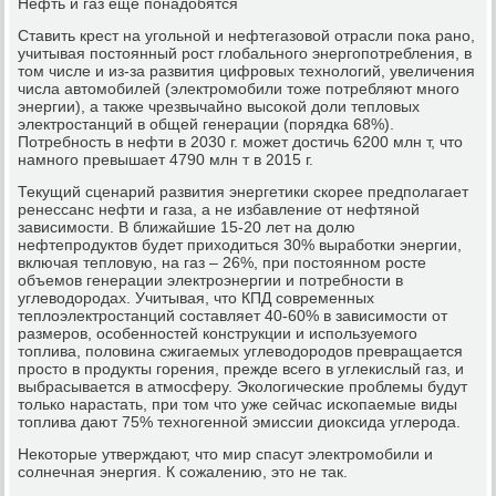
Нефть и газ еще понадобятся
Ставить крест на угольной и нефтегазовой отрасли пока рано,
учитывая постоянный рост глобального энергопотребления, в
том числе и из-за развития цифровых технологий, увеличения
числа автомобилей (электромобили тоже потребляют много
энергии), а также чрезвычайно высокой доли тепловых
электростанций в общей генерации (порядка 68%).
Потребность в нефти в 2030 г. может достичь 6200 млн т, что
намного превышает 4790 млн т в 2015 г.
Текущий сценарий развития энергетики скорее предполагает
ренессанс нефти и газа, а не избавление от нефтяной
зависимости. В ближайшие 15-20 лет на долю
нефтепродуктов будет приходиться 30% выработки энергии,
включая тепловую, на газ – 26%, при постоянном росте
объемов генерации электроэнергии и потребности в
углеводородах. Учитывая, что КПД современных
теплоэлектростанций составляет 40-60% в зависимости от
размеров, особенностей конструкции и используемого
топлива, половина сжигаемых углеводородов превращается
просто в продукты горения, прежде всего в углекислый газ, и
выбрасывается в атмосферу. Экологические проблемы будут
только нарастать, при том что уже сейчас ископаемые виды
топлива дают 75% техногенной эмиссии диоксида углерода.
Некоторые утверждают, что мир спасут электромобили и
солнечная энергия. К сожалению, это не так.