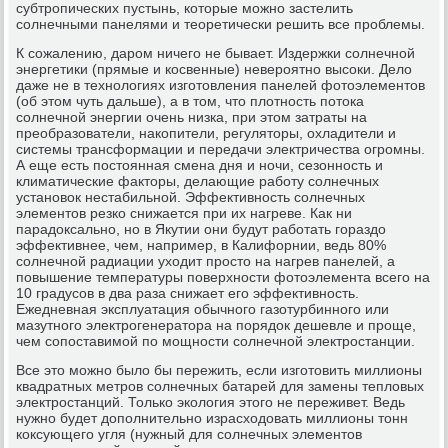
субтропических пустынь, которые можно застелить
солнечными панелями и теоретически решить все проблемы.
К сожалению, даром ничего не бывает. Издержки солнечной
энергетики (прямые и косвенные) невероятно высоки. Дело
даже не в технологиях изготовления панелей фотоэлементов
(об этом чуть дальше), а в том, что плотность потока
солнечной энергии очень низка, при этом затраты на
преобразователи, накопители, регуляторы, охладители и
системы трансформации и передачи электричества огромны.
А еще есть постоянная смена дня и ночи, сезонность и
климатические факторы, делающие работу солнечных
установок нестабильной. Эффективность солнечных
элементов резко снижается при их нагреве. Как ни
парадоксально, но в Якутии они будут работать гораздо
эффективнее, чем, например, в Калифорнии, ведь 80%
солнечной радиации уходит просто на нагрев панелей, а
повышение температуры поверхности фотоэлемента всего на
10 градусов в два раза снижает его эффективность.
Ежедневная эксплуатация обычного газотурбинного или
мазутного электрогенератора на порядок дешевле и проще,
чем сопоставимой по мощности солнечной электростанции.
Все это можно было бы пережить, если изготовить миллионы
квадратных метров солнечных батарей для замены тепловых
электростанций. Только экология этого не переживет. Ведь
нужно будет дополнительно израсходовать миллионы тонн
коксующего угля (нужный для солнечных элементов