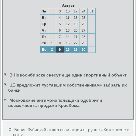
Август
Пн
3
10
17
24
31
Вт
4
11
18
25
Ср
5
12
19
26
Чт
6
13
20
27
Пт
7
14
21
28
Сб
1
8
15
22
29
Вс
2
9
16
23
30
В Новосибирске снесут еще один спортивный объект
ЦБ предложит «уставшим собственникам» забрать их
банки
Московские антимонопольщики одобрили
возможность продажи КрасКома
Борис Зубицкий отдал свои акции в группе «Кокс» жене и
сыну