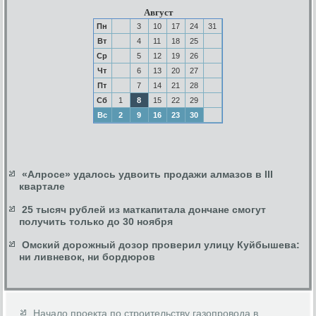
Август
Пн
3
10
17
24
31
Вт
4
11
18
25
Ср
5
12
19
26
Чт
6
13
20
27
Пт
7
14
21
28
Сб
1
8
15
22
29
Вс
2
9
16
23
30
«Алросе» удалось удвоить продажи алмазов в III
квартале
25 тысяч рублей из маткапитала дончане смогут
получить только до 30 ноября
Омский дорожный дозор проверил улицу Куйбышева:
ни ливневок, ни бордюров
Начало проекта по строительству газопровода в