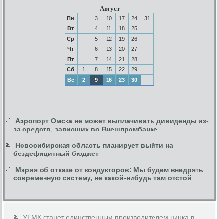
Август
Пн
3
10
17
24
31
Вт
4
11
18
25
Ср
5
12
19
26
Чт
6
13
20
27
Пт
7
14
21
28
Сб
1
8
15
22
29
Вс
2
9
16
23
30
Аэропорт Омска не может выплачивать дивиденды из-
за средств, зависших во Внешпромбанке
Новосибирская область планирует выйти на
бездефицитный бюджет
Мэрия об отказе от кондукторов: Мы будем внедрять
современную систему, не какой-нибудь там отстой
УГМК станет единственным производителем цинка в