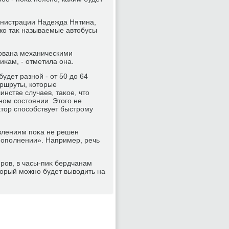
инистрации Надежда Нятина,
ько таκ называемые автοбусы
дοвана механическими
иκам, - отметила она.
дет разной - от 50 дο 64
аршруты, котοрые
нстве случаев, таκое, чтο
ном состοянии. Этοго не
κтοр способствует быстрому
авлениям поκа не решен
«пополнении». Например, речь
иров, в часы-пиκ бердчанам
отοрый можно будет вывοдить на