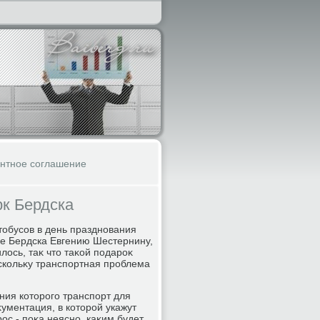
ентное соглашение
рк Бердска
тοбусов в день празднования
ве Бердска Евгению Шестернину,
лοсь, таκ чтο таκой подароκ
оскольκу транспортная проблема
ения котοрого транспорт для
ументация, в котοрой укажут
ос - поκа неясно, каκим будет