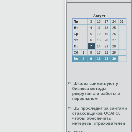
Август
Пн
3
10
17
24
31
Вт
4
11
18
25
Ср
5
12
19
26
Чт
6
13
20
27
Пт
7
14
21
28
Сб
1
8
15
22
29
Вс
2
9
16
23
30
Школы заимствуют у
бизнеса методы
рекрутинга и работы с
персоналом
ЦБ проследит за сайтами
страховщиков ОСАГО,
чтобы обеспечить
интересы страхователей