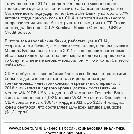
Тарулло еще в 2012 г. представил план по ужесточению
требований к достаточности капитала банков-нерезидентов.
Сильнее всего под удар попал Deutsche Bank, у которого 37%
активов тогда приходилось на США и капитал американского
подразделения иногда был отрицательным, пишет FT. Также
пострадал бизнес в США Barclays, Societe Generale, UBS и
Credit Suisse.
В итоге все европейские банки, работающие в США,
сократили там бизнес, а еврокомиссар по внутренним рынкам
Мишель Барнье назвал это в 2014 г. «нехорошим сигналом».
«Если мы видим односторонние меры в одном направлении,
то будут и ответные меры, – говорил он. – Но я хотел бы этого
избежать».
США требуют от европейских банков все большего раскрытия,
большей достаточности капитала и реорганизации
трейдинговых, инвестбанковских и кредитных операций. К
2018 г. их капитал первого уровня должен составлять не
менее 4%. У DB USA, холдинговой компании Deutsche Bank,
капитал составляет 4,08%, пишет WSJ. Но активы Deutsche в
США сократились с $354,7 млрд в 2011 г. до $203,4 млрд на
конец сентября, что составляет 11% всех активов Deutsche
($1,81 трлн).
www.baiberg.ru © Бизнес в России, финансовая аналитика,
состояние экономики.