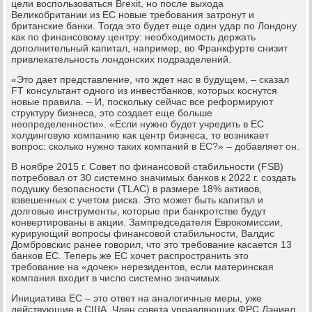
цели воспользоваться Brexit, но после выхода
Великобритании из ЕС новые требования затронут и
британские банки. Тогда это будет еще один удар по Лондону
как по финансовому центру: необходимость держать
дополнительный капитал, например, во Франкфурте снизит
привлекательность лондонских подразделений.
«Это дает представление, что ждет нас в будущем, – сказал
FT консультант одного из инвестбанков, которых коснутся
новые правила. – И, поскольку сейчас все реформируют
структуру бизнеса, это создает еще больше
неопределенности». «Если нужно будет учредить в ЕС
холдинговую компанию как центр бизнеса, то возникает
вопрос: сколько нужно таких компаний в ЕС?» – добавляет он.
В ноябре 2015 г. Совет по финансовой стабильности (FSB)
потребовал от 30 системно значимых банков к 2022 г. создать
подушку безопасности (TLAC) в размере 18% активов,
взвешенных с учетом риска. Это может быть капитал и
долговые инструменты, которые при банкротстве будут
конвертированы в акции. Зампредседателя Еврокомиссии,
курирующий вопросы финансовой стабильности, Валдис
Домбровскис ранее говорил, что это требование касается 13
банков ЕС. Теперь же ЕС хочет распространить это
требование на «дочек» нерезидентов, если материнская
компания входит в число системно значимых.
Инициатива ЕС – это ответ на аналогичные меры, уже
действующие в США. Член совета управляющих ФРС Дэниел