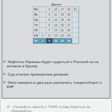
Август
Пн
3
10
17
24
31
Вт
4
11
18
25
Ср
5
12
19
26
Чт
6
13
20
27
Пт
7
14
21
28
Сб
1
8
15
22
29
Вс
2
9
16
23
30
Нафтогаз Украины будет судиться с Россией из-за
активов в Крыму
Суд отказал приморским докерам
Омск намерен в два раза увеличить товарооборот с
КНР
«Татнефть» вместе с ТАИФ готовы бороться за
«Башнефть»