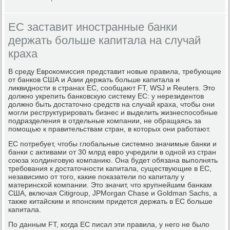
ЕС заставит иностранные банки
держать больше капитала на случай
краха
В среду Еврокомиссия представит новые правила, требующие
от банков США и Азии держать больше капитала и
ликвидности в странах ЕС, сообщают FT, WSJ и Reuters. Это
должно укрепить банковскую систему ЕС: у нерезидентов
должно быть достаточно средств на случай краха, чтобы они
могли реструктурировать бизнес и выделить жизнеспособные
подразделения в отдельные компании, не обращаясь за
помощью к правительствам стран, в которых они работают.
ЕС потребует, чтобы глобальные системно значимые банки и
банки с активами от 30 млрд евро учредили в одной из стран
союза холдинговую компанию. Она будет обязана выполнять
требования к достаточности капитала, существующие в ЕС,
независимо от того, какие показатели по капиталу у
материнской компании. Это значит, что крупнейшим банкам
США, включая Citigroup, JPMorgan Chase и Goldman Sachs, а
также китайским и японским придется держать в ЕС больше
капитала.
По данным FT, когда ЕС писал эти правила, у него не было