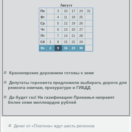
Август
Пн
3
10
17
24
31
Вт
4
11
18
25
Ср
5
12
19
26
Чт
6
13
20
27
Пт
7
14
21
28
Сб
1
8
15
22
29
Вс
2
9
16
23
30
Красноярские дорожники готовы к зиме
Депутаты горсовета предложили выбирать дороги для
ремонта омичам, прокуратуре и ГИБДД
Да будет газ! На газификацию Прикамья направят
более семи миллиардов рублей
Денег от «Платона» ждут шесть регионов