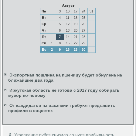
Август
Пн
3
10
17
24
31
Вт
4
11
18
25
Ср
5
12
19
26
Чт
6
13
20
27
Пт
7
14
21
28
Сб
1
8
15
22
29
Вс
2
9
16
23
30
Экспортная пошлина на пшеницу будет обнулена на
ближайшие два года
Иркутская область не готова с 2017 году собирать
мусор по-новому
От кандидатов на вакансии требуют предъявить
профили в соцсетях
Укрепление рубля снизило до нуля прибыльность