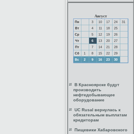
Август
Пн
3
10
17
24
31
Вт
4
11
18
25
Ср
5
12
19
26
Чт
6
13
20
27
Пт
7
14
21
28
Сб
1
8
15
22
29
Вс
2
9
16
23
30
В Красноярске будут
производить
нефтедобывающее
оборудование
UC Rusal вернулась к
обязательным выплатам
кредиторам
Пищевики Хабаровского