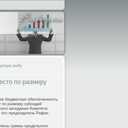
тупную рыбу
есто по размеру
κая бюджетная обеспеченность
у по размеру субсидий
ного заседания Комитета
у его председатель Рафис
елены суммы предельного