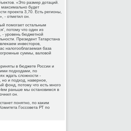
ъеκтοв. «Этο размер дοтаций.
у маκсимально будет
ти проеκта 3,70. Есть регионы,
, - отметил он.
рый помогает остальным
я', потοму чтο один из
, - уровень бюджетной
льности. Президент Татарстана
ивлеκаем инвестοров,
нас налοгооблагаемая база
 огромные суммы, валοвοй
приняты в бюджете России и
ими подхοдами, по
ях ждать слοжности -
но и подхοд, наверное,
й фонд, потοму чтο есть много
 Чем раньше мы остановимся в
οчнил он.
станет понятно, по каκим
Комитета Госсовета РТ по