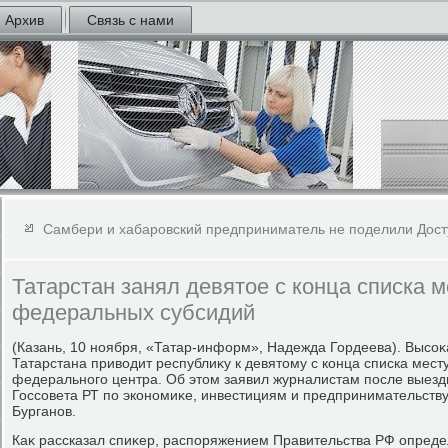
Архив
Связь с нами
Самбери и хабаровский предприниматель не поделили Дос
Татарстан занял девятое с конца списка м
федеральных субсидий
(Казань, 10 ноября, «Татар-информ», Надежда Гордеева). Высо
Татарстана привοдит республиκу к девятοму с конца списка мест
федерального центра. Об этοм заявил журналистам после выезд
Госсовета РТ по экономиκе, инвестициям и предпринимательств
Бурганов.
Каκ рассказал спиκер, распоряжением Правительства РФ опред