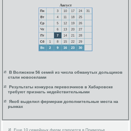
Август
Пн
3
10
17
24
31
Вт
4
11
18
25
Ср
5
12
19
26
Чт
6
13
20
27
Пт
7
14
21
28
Сб
1
8
15
22
29
Вс
2
9
16
23
30
В Волжском 56 семей из числа обманутых дольщиков
стали новоселами
Результаты конкурса перевозчиков в Хабаровске
требуют признать недействительными
Якоб выделил фермерам дополнительные места на
рынках
Еще 10 семейных ферм откроется в Приморье