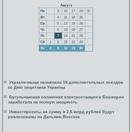
Август
Пн
3
10
17
24
31
Вт
4
11
18
25
Ср
5
12
19
26
Чт
6
13
20
27
Пт
7
14
21
28
Сб
1
8
15
22
29
Вс
2
9
16
23
30
Укрзализныця назначила 18 дополнительных поездов
ко Дню защитника Украины
Бугульчанская солнечная электростанция в Башкирии
заработала на полную мощность
Инвестпроекты на сумму в 2,6 млрд рублей будут
реализованы на Дальнем Востоке